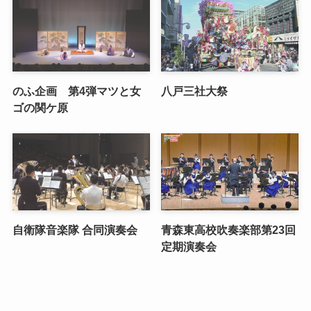
のふ企画 第4弾マツと女
八戸三社大祭
ゴの関ケ原
自衛隊音楽隊 合同演奏会
青森東高校吹奏楽部第23回
定期演奏会