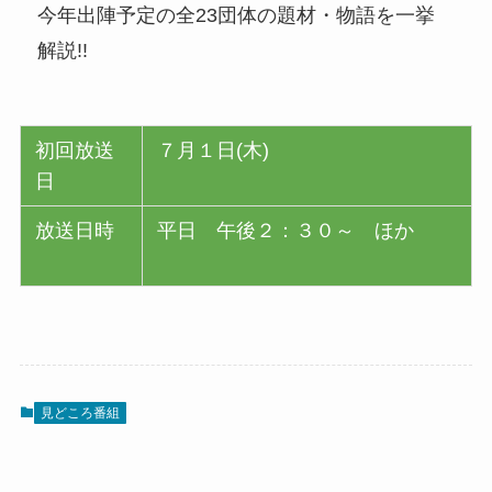
今年出陣予定の全23団体の題材・物語を一挙
解説!!
初回放送
７月１日(木)
日
放送日時
平日 午後２：３０～ ほか
見どころ番組