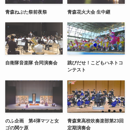
青森ねぶた祭前夜祭
青森花火大会 生中継
自衛隊音楽隊 合同演奏会
跳びだせ！こどもハネトコ
ンテスト
のふ企画 第4弾マツと女
青森東高校吹奏楽部第23回
ゴの関ケ原
定期演奏会