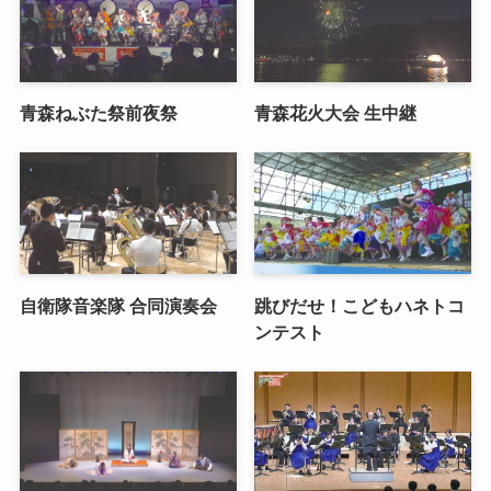
青森ねぶた祭前夜祭
青森花火大会 生中継
自衛隊音楽隊 合同演奏会
跳びだせ！こどもハネトコ
ンテスト