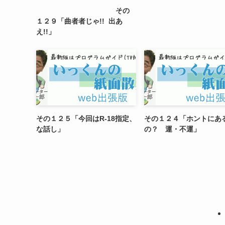
その
１２９「曲者者じゃ!! 出あ
え!!」
その１２５「今回はR-18指定、
その１２４「ホントにあ
な話し」
の？ 運・不運」