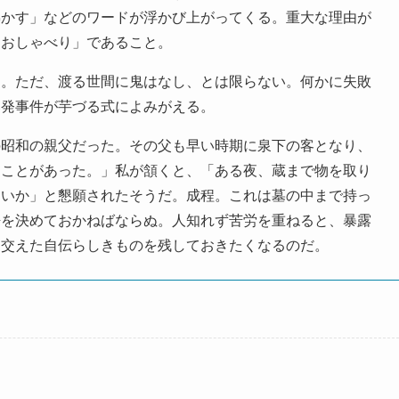
沸かす」などのワードが浮かび上がってくる。重大な理由が
「おしゃべり」であること。
。ただ、渡る世間に鬼はなし、とは限らない。何かに失敗
爆発事件が芋づる式によみがえる。
昭和の親父だった。その父も早い時期に泉下の客となり、
たことがあった。」私が頷くと、「ある夜、蔵まで物を取り
ないか」と懇願されたそうだ。成程。これは墓の中まで持っ
悟を決めておかねばならぬ。人知れず苦労を重ねると、暴露
を交えた自伝らしきものを残しておきたくなるのだ。