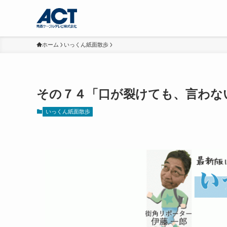
ホーム
いっくん紙面散歩
その７４「口が裂けても、言わな
いっくん紙面散歩