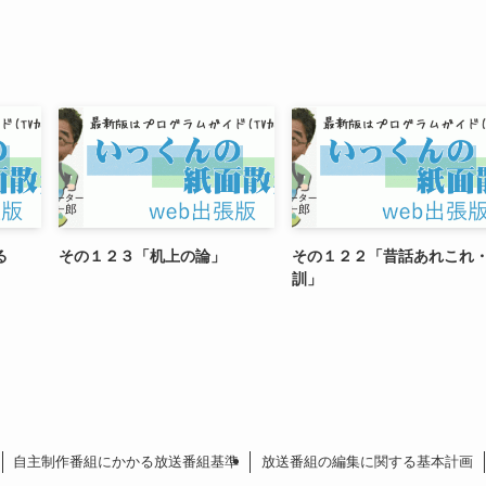
る
その１２３「机上の論」
その１２２「昔話あれこれ
訓」
自主制作番組にかかる放送番組基準
放送番組の編集に関する基本計画