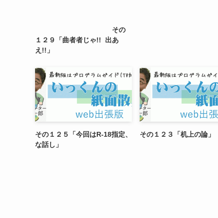
その
１２９「曲者者じゃ!! 出あ
え!!」
その１２５「今回はR-18指定、
その１２３「机上の論」
な話し」