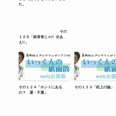
た。
その
１２９「曲者者じゃ!! 出あ
え!!」
その１２４「ホントにある
その１２３「机上の論」
の？ 運・不運」