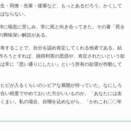
級生・同僚・先輩・後輩など、もっとあるだろう。かくして
ればならない。
時に喘息に苦しみ、常に死と向き合ってきた。その著「死を
ての興味深い解説がある。
有することで、自分を認め肯定してくれる他者である。結
を作ろうとすれば、損得利害の思惑や、肯定されたいという欲
には常に『思い通りにしたい』という所有の欲望が作動して
ヒビが入るくらいのシビアな展開が待っていた。なにしろ
味合い程度でやめておいた方がいいものか。「あなたには友
聞くまい。私の場合、自嘲を込めながら、「かれこれ〇〇年