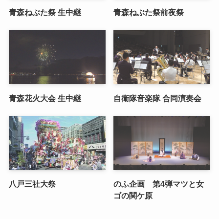
青森ねぶた祭 生中継
青森ねぶた祭前夜祭
青森花火大会 生中継
自衛隊音楽隊 合同演奏会
八戸三社大祭
のふ企画 第4弾マツと女
ゴの関ケ原