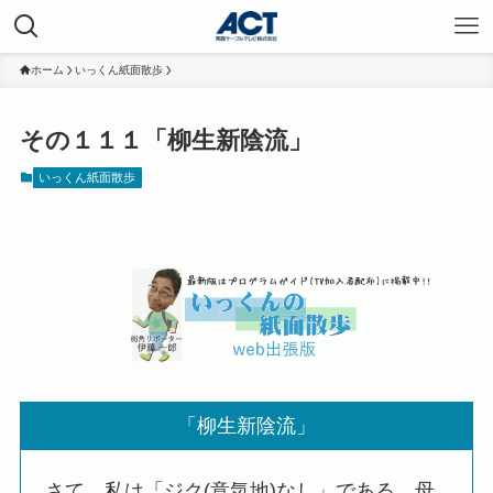
ホーム
いっくん紙面散歩
その１１１「柳生新陰流」
いっくん紙面散歩
「柳生新陰流」
さて。私は「ジク(意気地)なし」である。母