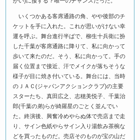
がい)に接する？唯一のチャンスだった。
いくつかある客席通路の角、やや後部のチ
ケットを手に入れた。これが思いがけない幸
運を呼ぶ。舞台進行半ばで、柳生十兵衛に扮
した千葉が客席通路に降りて、私に向かって
歩いて来たのだ。そう、私に向かって。手の
届く位置まで接近、汗でメイクが落ちそうな
様子が目に焼き付いている。舞台には、当時
のＪＡＣ(ジャパンアクションクラブ)の主要
スターたち、真田広之、志穂美悦子、千葉治
郎(千葉の弟)らが綺羅星のごとく並んでい
た。終演後、興奮冷めやらぬ体で売店まで走
り、サイン色紙やらサイン入り湯飲み茶椀な
どを買ったものだ。売店そのものが宝の山だ