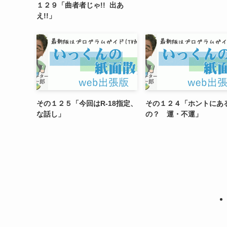
１２９「曲者者じゃ!! 出あ
え!!」
その１２５「今回はR-18指定、
その１２４「ホントにあ
な話し」
の？ 運・不運」