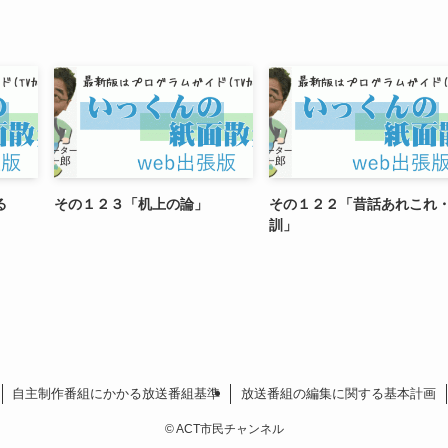
る
その１２３「机上の論」
その１２２「昔話あれこれ
訓」
自主制作番組にかかる放送番組基準
放送番組の編集に関する基本計画
©
ACT市民チャンネル