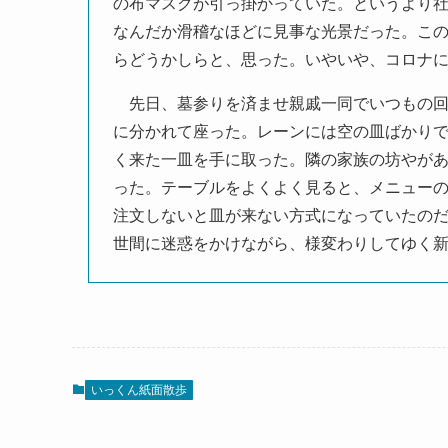
の布マスクが引っ掛かっていた。というより
なんだか滑稽なほどに見事な光景だった。こ
らどうかしらと、思った。いやいや、コロナ
先日、墓参りを済ませ親戚一同でいつもの回
に分かれて座った。レーンには空の皿ばかり
く来た一皿を手に取った。隣の家族の坊やが
った。テーブルをよくよく見ると、メニュー
注文しないと皿が来ない方式になっていたの
世間に迷惑をかけながら、様変わりしてゆく
いっくん紙面散歩