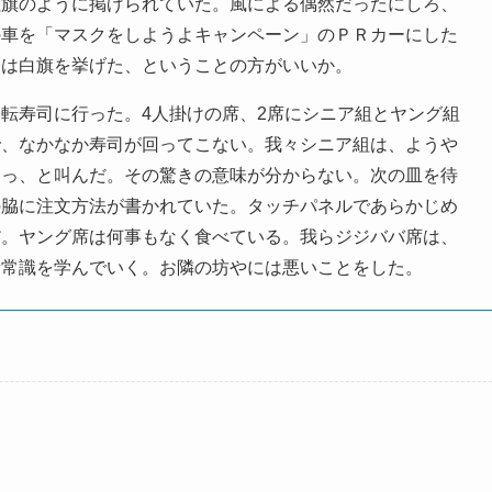
社旗のように掲げられていた。風による偶然だったにしろ、
の車を「マスクをしようよキャンペーン」のＰＲカーにした
には白旗を挙げた、ということの方がいいか。
転寿司に行った。4人掛けの席、2席にシニア組とヤング組
で、なかなか寿司が回ってこない。我々シニア組は、ようや
あっ、と叫んだ。その驚きの意味が分からない。次の皿を待
の脇に注文方法が書かれていた。タッチパネルであらかじめ
だ。ヤング席は何事もなく食べている。我らジジババ席は、
新常識を学んでいく。お隣の坊やには悪いことをした。